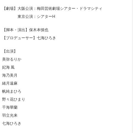
【劇場】大阪公演：梅田芸術劇場シアター・ドラマシティ
東京公演：シアターH
【脚本・演出】保木本慎也
【プロデューサー】七海ひろき
【出演】
美弥るりか
妃海 風
海乃美月
緒月遠麻
帆純まひろ
野々花ひまり
千海華蘭
羽立光来
七海ひろき