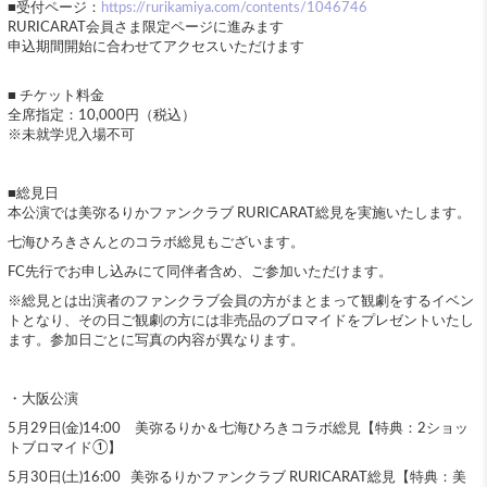
■受付ページ：
https://rurikamiya.com/contents/1046746
RURICARAT会員さま限定ページに進みます
申込期間開始に合わせてアクセスいただけます
■ チケット料金
全席指定：10,000円（税込）
※未就学児入場不可
■総見日
本公演では美弥るりかファンクラブ RURICARAT総見を実施いたします。
七海ひろきさんとのコラボ総見もございます。
FC先行でお申し込みにて同伴者含め、ご参加いただけます。
※総見とは出演者のファンクラブ会員の方がまとまって観劇をするイベン
トとなり、その日ご観劇の方には非売品のブロマイドをプレゼントいたし
ます。参加日ごとに写真の内容が異なります。
・大阪公演
5月29日(金)14:00 美弥るりか＆七海ひろきコラボ総見【特典：2ショッ
トブロマイド①】
5月30日(土)16:00 美弥るりかファンクラブ RURICARAT総見【特典：美