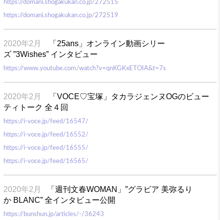
https://domani.shogakukan.co.jp/272515
https://domani.shogakukan.co.jp/272519
2020年2月
「25ans」オンライン動画シリー
ズ ”3Wishes” インタビュ
ー
https://www.youtube.com/watch?v=qnKGKxETOIA&t=7s
2020年2月
「VOCE♡宝塚」タカラジェンヌOGのビュー
ティトーク 全４回
https://i-voce.jp/feed/16547/
https://i-voce.jp/feed/16552/
https://i-voce.jp/feed/16555/
https://i-voce.jp/feed/16565/
2020年2月
「週刊文春WOMAN」”グラビア 美弥るり
か BLANC” 全インタビュー公開
https://bunshun.jp/articles/-/36243