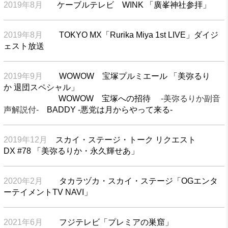
2019年8月
ケーブルテレビ WINK 「廣峯神社参拝」
2019年8月
TOKYO MX「Rurika Miya 1st LIVE」ダイジ
ェスト放送
2019年9月
WOWOW 宝塚プルミエール 「美弥るり
か 退団スペシャル」
WOWOW 宝塚への招待
-美弥るりか副音
声解説付-
BADDY -悪党は月からやって来る-
2019年12月
スカイ・ステージ・トーク リクエスト
DX #78 「美弥るりか・永久輝せあ」
2020年2月
タカラヅカ・スカイ・ステージ「OGエンタ
ーテイメントTV NAVI」
2021年6月
フジテレビ「プレミアの巣窟」