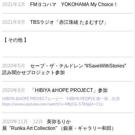
2021年3月
FMヨコハマ YOKOHAMA My Choice！
2021年8月
TBSラジオ「赤江珠緒 たまむすび」
【 その他 】
2020年5月
セーブ・ザ・チルドレン “#SaveWithStories”
読み聞かせプロジェクト参加
2020年8月
「HIBIYA &HOPE PROJECT」参加
HIBIYA &HOPE PROJECTムービー「HIBIYA PEOPLE 第一弾」出演
https://www.youtube.com/watch?v=Mlg1G-57kfg&t=11s;
2020年11月・12月
美弥るりか
展 "Rurika Art Collection" （銀座・ギャラリー和田）