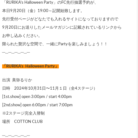
「RURIKA's Halloween Party」のFC先行抽選予約が、
本日9月20日（金）19:00～記開始致します。
先行受付ページがどなたでも入れるサイトになっておりますので
9月20日にお送りしたメールマガジンに記載されているリンクから
お申し込みください。
限られた贅沢な空間で、一緒にPartyを楽しみましょう！！
─…─…─…─…─
「RURIKA's Halloween Party」
出演 美弥るりか
日時 2024年10月31日〜11月１日（全4ステージ）
[1st.show] open 3:00pm / start 4:00pm
[2nd.show] open 6:00pm / start 7:00pm
※2ステージ完全入替制
場所 COTTON CLUB
─…─…─…─…─