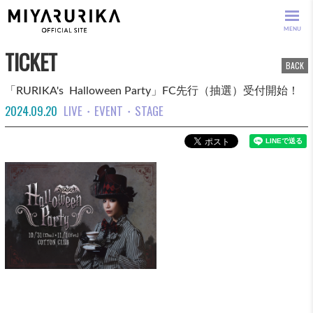
MENU
TICKET
BACK
「RURIKA's Halloween Party」FC先行（抽選）受付開始！
2024.09.20
LIVE・EVENT・STAGE