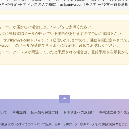
拒否設定 → アドレスの入力欄に｢rurikamiya.com｣を入力 → 後方一致を選択
もメールが届かない場合には、
ヘルプ
をご参照ください。
ルダに登録確認メールが届いている場合がありますので予めご確認下さい。
ルは
rurikamiya.com
ドメインより送信いたしますので、受信制限設定をされて
amiya.com」のメールが受信できるように設定後、改めてお試しください。
たメールアドレスが間違っていたと予想される場合は、登録手続きを最初から
ついて
利用規約
個人情報保護方針
お客さまへのお願い
特商法に基づく表
掲載されているすべてのコンテンツ
(記事、画像、音声データ、映像データ等)の無断転載を禁じます