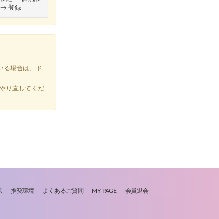
 → 登録
いる場合は、ド
やり直してくだ
示
推奨環境
よくあるご質問
MY PAGE
会員退会
。