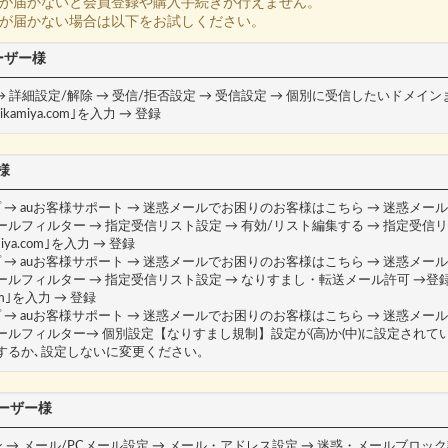
が届かないと会員登録や購入手続きが行えません。
が届かない場合は以下をお試しください。
ユーザー様
→ 詳細設定/解除 → 受信/拒否設定 → 受信設定 → 個別に受信したいドメイ
kamiya.com｣を入力 → 登録
様
ップ → auお客様サポート → 迷惑メールでお困りのお客様はこちら → 迷惑メ
メールフィルター → 指定受信リスト設定 → 有効/リスト編集する → 指定受信
miya.com｣を入力 → 登録
ップ → auお客様サポート → 迷惑メールでお困りのお客様はこちら → 迷惑メ
メールフィルター → 指定受信リスト設定 → なりすまし・転送メール許可 →
.com｣を入力 → 登録
ップ → auお客様サポート → 迷惑メールでお困りのお客様はこちら → 迷惑メ
メールフィルター→ 個別設定【なりすまし規制】設定が(高)か(中)に設定されて
更するか､設定しないに変更ください。
のユーザー様
 → メール/PCメール設定 → メール・アドレス設定 → 迷惑・メールブロック