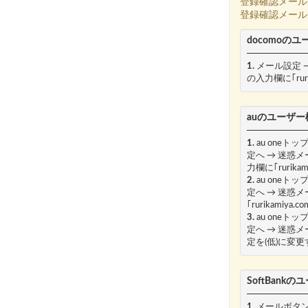
登録確認メール
登録確認メール
docomoの
1.
メール設定 
の入力欄に｢ruri
auのユーザー
1.
au oneト
定へ → 迷惑
力欄に｢rurika
2.
au oneト
定へ → 迷惑
｢rurikamiya
3.
au oneト
定へ → 迷惑
定を(低)に変
SoftBank
1.
メールボタン