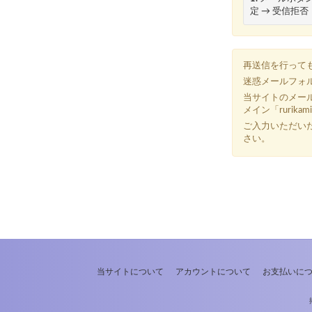
定 → 受信拒否・
再送信を行って
迷惑メールフォ
当サイトのメー
メイン「rurik
ご入力いただい
さい。
当サイトについて
アカウントについて
お支払いに