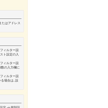
MAIL
ンまたはアドレス
ールフィルター設
リスト設定の入
ールフィルター設
登録数の入力欄に
ールフィルター設
いる場合は､設
設定 → 個別設